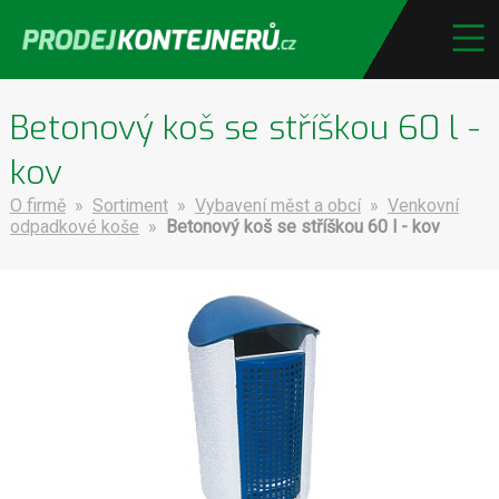
Betonový koš se stříškou 60 l -
kov
O firmě
»
Sortiment
»
Vybavení měst a obcí
»
Venkovní
odpadkové koše
»
Betonový koš se stříškou 60 l - kov