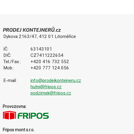
PRODEJ KONTEJNERŮ.cz
Dykova 2163/47, 412 01 Litoměřice
IČ:
63143101
DIČ:
CZ7411222654
Tel./Fax.:
+420 416 732 552
Mob.:
+420 777 124 056
E-mail:
info@prodejkontejneru.cz
hutni@fripos.cz
podzimek@fripos.cz
Provozovna:
Fripos mont s.r.o.