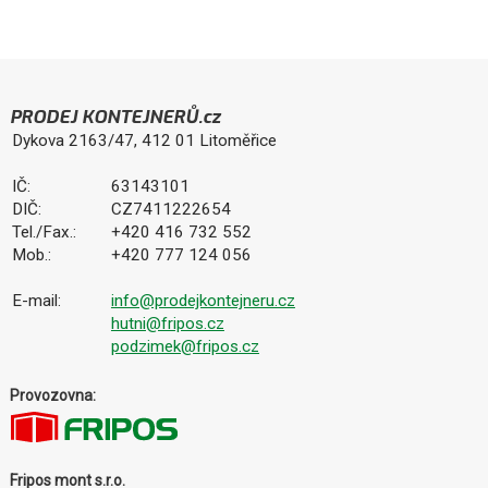
PRODEJ KONTEJNERŮ.cz
Dykova 2163/47, 412 01 Litoměřice
IČ:
63143101
DIČ:
CZ7411222654
Tel./Fax.:
+420 416 732 552
Mob.:
+420 777 124 056
E-mail:
info@prodejkontejneru.cz
hutni@fripos.cz
podzimek@fripos.cz
Provozovna:
Fripos mont s.r.o.