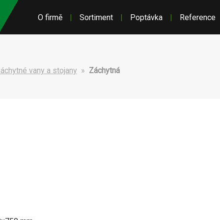
O firmě
|
Sortiment
|
Poptávka
|
Reference
áchytné vany a stojany
»
Záchytná