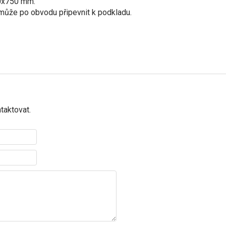
50x750 mm.
a může po obvodu připevnit k podkladu.
taktovat.