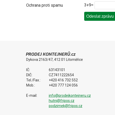
3+9=
Ochrana proti spamu
PRODEJ KONTEJNERŮ.cz
Dykova 2163/47, 412 01 Litoměřice
IČ:
63143101
DIČ:
CZ7411222654
Tel./Fax.:
+420 416 732 552
Mob.:
+420 777 124 056
E-mail:
info@prodejkontejneru.cz
hutni@fripos.cz
podzimek@fripos.cz