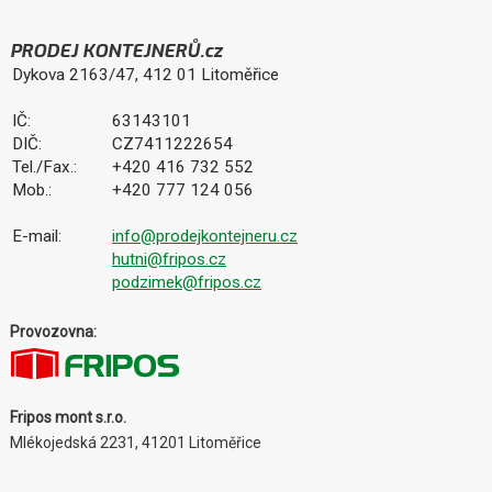
PRODEJ KONTEJNERŮ.cz
Dykova 2163/47, 412 01 Litoměřice
IČ:
63143101
DIČ:
CZ7411222654
Tel./Fax.:
+420 416 732 552
Mob.:
+420 777 124 056
E-mail:
info@prodejkontejneru.cz
hutni@fripos.cz
podzimek@fripos.cz
Provozovna:
Fripos mont s.r.o.
Mlékojedská 2231, 41201 Litoměřice