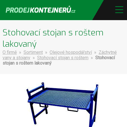
Stohovací stojan s roštem
lakovaný
O firmě
»
Sortiment
»
Olejové hospodářství
»
Záchytné
vany a stojany
»
Stohovací stojan s roštem
»
Stohovací
stojan s roštem lakovaný