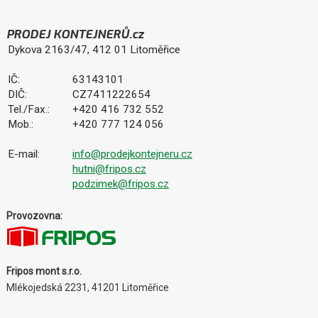
PRODEJ KONTEJNERŮ.cz
Dykova 2163/47, 412 01 Litoměřice
IČ:
63143101
DIČ:
CZ7411222654
Tel./Fax.:
+420 416 732 552
Mob.:
+420 777 124 056
E-mail:
info@prodejkontejneru.cz
hutni@fripos.cz
podzimek@fripos.cz
Provozovna:
Fripos mont s.r.o.
Mlékojedská 2231, 41201 Litoměřice