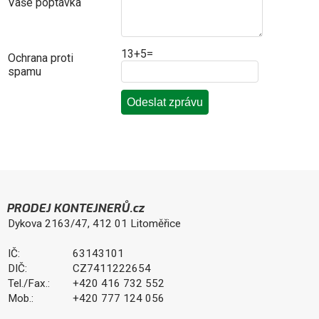
Vaše poptávka
13+5=
Ochrana proti
spamu
PRODEJ KONTEJNERŮ.cz
Dykova 2163/47, 412 01 Litoměřice
IČ:
63143101
DIČ:
CZ7411222654
Tel./Fax.:
+420 416 732 552
Mob.:
+420 777 124 056