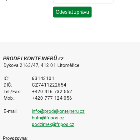
PRODEJ KONTEJNERŮ.cz
Dykova 2163/47, 412 01 Litoměřice
IČ:
63143101
DIČ:
CZ7411222654
Tel./Fax.:
+420 416 732 552
Mob.:
+420 777 124 056
E-mail:
info@prodejkontejneru.cz
hutni@fripos.cz
podzimek@fripos.cz
Provozovna: