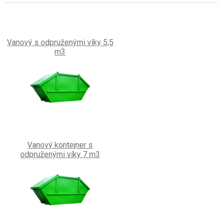
Vanový s odpruženými víky 5,5
m3
Vanový kontejner s
odpruženými víky 7 m3