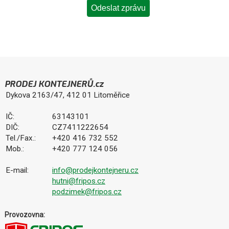
PRODEJ KONTEJNERŮ.cz
Dykova 2163/47, 412 01 Litoměřice
IČ:
63143101
DIČ:
CZ7411222654
Tel./Fax.:
+420 416 732 552
Mob.:
+420 777 124 056
E-mail:
info@prodejkontejneru.cz
hutni@fripos.cz
podzimek@fripos.cz
Provozovna: