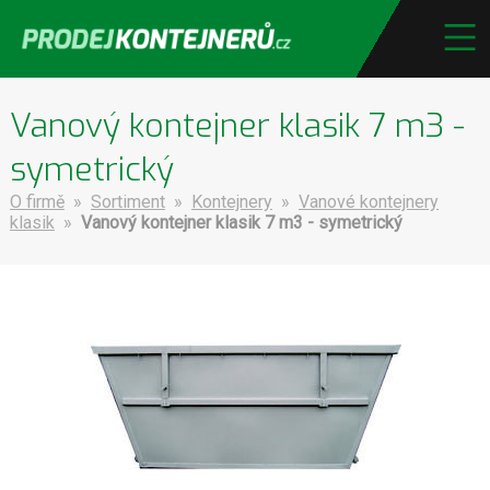
Vanový kontejner klasik 7 m3 -
symetrický
O firmě
»
Sortiment
»
Kontejnery
»
Vanové kontejnery
klasik
»
Vanový kontejner klasik 7 m3 - symetrický